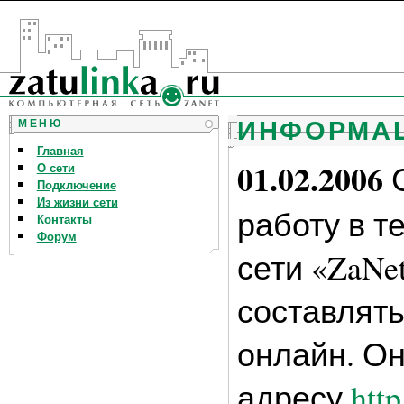
ИНФОРМА
МЕНЮ
Главная
01.02.2006
С
О сети
Подключение
Из жизни сети
работу в 
Контакты
Форум
сети «ZaNe
составлят
онлайн. Он
адресу
http