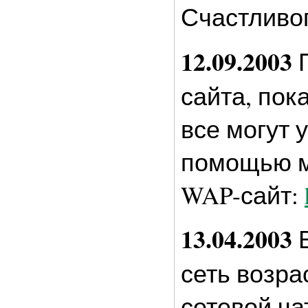
Счастливог
12.09.2003
П
сайта, пок
все могут 
помощью м
WAP-сайт:
13.04.2003
В
сеть возра
сетевой ча