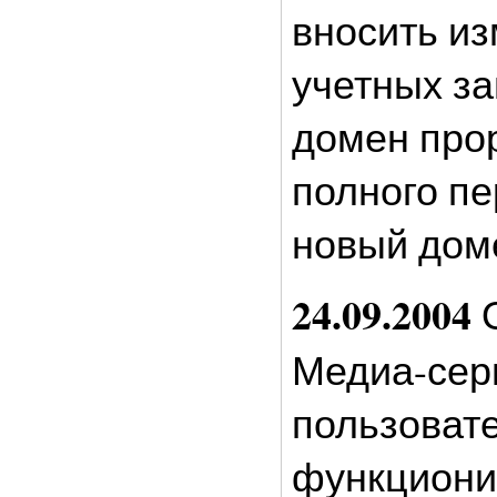
вносить из
учетных за
домен прор
полного пе
новый доме
24.09.2004
О
Медиа-сер
пользоват
функциони