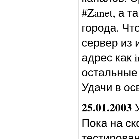
#Zanet, а 
города. Чт
сервер из 
адрес как ir
остальные 
Удачи в ос
25.01.2003
У
Пока на ск
тестирова