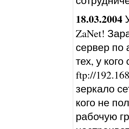
18.03.2004
У
ZaNet! Зар
сервер по а
тех, у ког
ftp://192.1
зеркало сет
кого не по
рабочую гр