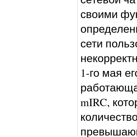
своими фу
определен
сети польз
некорректн
1-го мая е
работающа
mIRC, кот
количество
превышающ