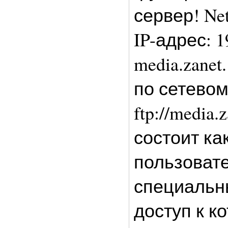
сервер! Ne
IP-адрес: 1
media.zane
по сетевом
ftp://media
состоит ка
пользовате
специальны
доступ к к