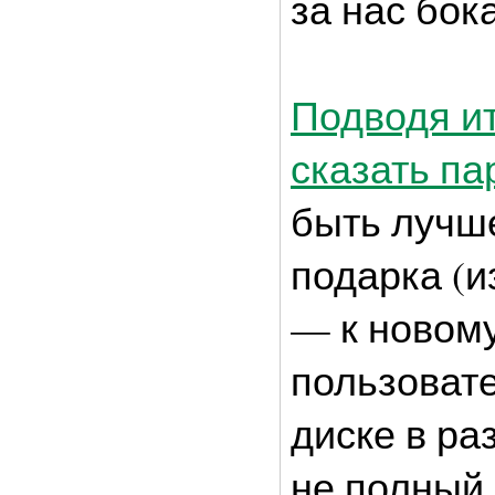
за нас бок
Подводя и
сказать па
быть лучше
подарка (и
— к новом
пользовате
диске в ра
не полный,